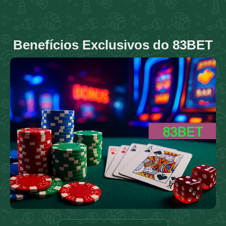
Benefícios Exclusivos do 83BET