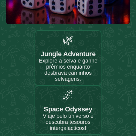
🌿
Jungle Adventure
Explore a selva e ganhe
prêmios enquanto
desbrava caminhos
selvagens.
🌌
Space Odyssey
Viaje pelo universo e
descubra tesouros
intergalácticos!