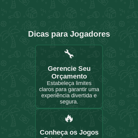
Dicas para Jogadores
🔧
Gerencie Seu
Orçamento
Estabeleça limites
claros para garantir uma
experiência divertida e
segura.
🔥
Conheça os Jogos