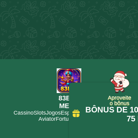
83BET
Aproveite
o bônus
MENU
BÔNUS DE 100
Cassino
Slots
Jogos
Esporte
Bônus
Login
Baixar
75
Aviator
Fortune Tiger
Blog