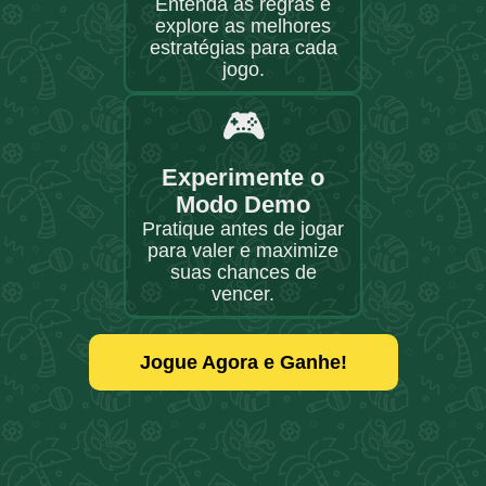
Entenda as regras e
explore as melhores
estratégias para cada
jogo.
🎮
Experimente o
Modo Demo
Pratique antes de jogar
para valer e maximize
suas chances de
vencer.
Jogue Agora e Ganhe!