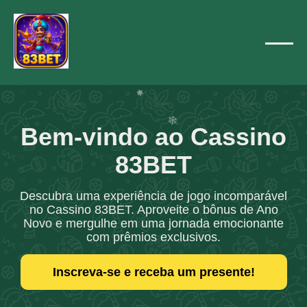
❄
❄
❄
❄
❄
❄
❄
❄
Bem-vindo ao Cassino
❄
83BET
Descubra uma experiência de jogo incomparável
no Cassino 83BET. Aproveite o bônus de Ano
Novo e mergulhe em uma jornada emocionante
com prêmios exclusivos.
Inscreva-se e receba um presente!