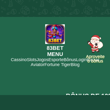
83BET
MENU
Aproveite
Cassino
Slots
Jogos
Esporte
Bônus
Login
Baixar
o bônus
Aviator
Fortune Tiger
Blog
BÔNUS DE 100
+ 75