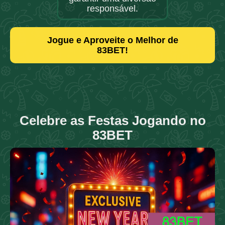
responsável.
Jogue e Aproveite o Melhor de
83BET!
Celebre as Festas Jogando no
83BET