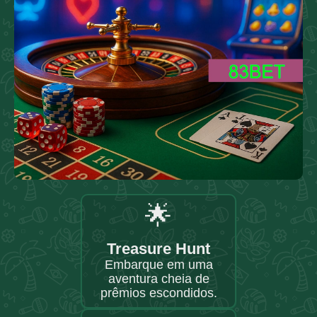
🌟
Treasure Hunt
Embarque em uma
aventura cheia de
prêmios escondidos.