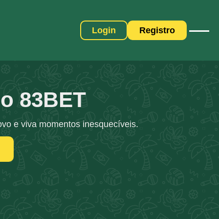
❄
Login
Registro
❄
❄
❄
no 83BET
ovo e viva momentos inesquecíveis.