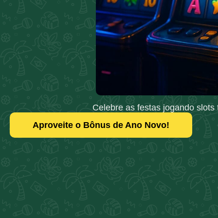
Celebre as festas jogando slot
Aproveite o Bônus de Ano Novo!