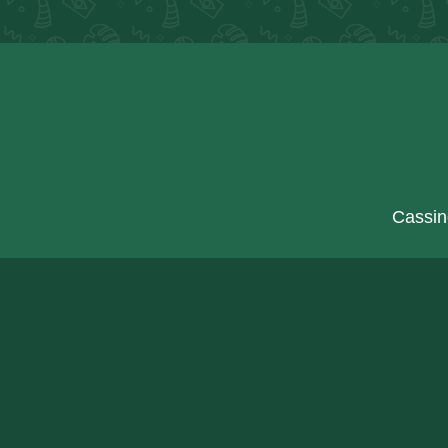
Cassin