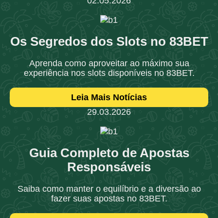
02.05.2026
Os Segredos dos Slots no 83BET
Aprenda como aproveitar ao máximo sua
experiência nos slots disponíveis no 83BET.
Leia Mais Notícias
29.03.2026
Guia Completo de Apostas
Responsáveis
Saiba como manter o equilíbrio e a diversão ao
fazer suas apostas no 83BET.