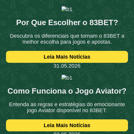
Por Que Escolher o 83BET?
Descubra os diferenciais que tornam o 83BET a
melhor escolha para jogos e apostas.
Leia Mais Notícias
31.05.2026
Como Funciona o Jogo Aviator?
Entenda as regras e estratégias do emocionante
jogo Aviator disponível no 83BET.
Leia Mais Notícias