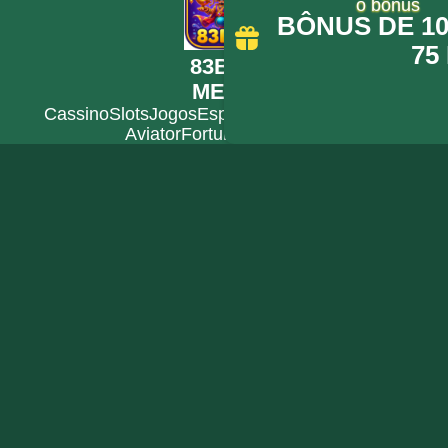
o bônus
BÔNUS DE 100
75
83BET
MENU
Cassino
Slots
Jogos
Esporte
Bônus
Login
Baixar
Aviator
Fortune Tiger
Blog
Direitos Autorais ©